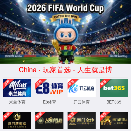
米兰(milan)体育官方入口
长者模式
无障碍浏览
米兰(milan)网站米兰
部门资讯
(milan)网站首页
当前位置：
米兰(milan)网站首页
>
部门资讯
>
图片资讯
发布日期：2