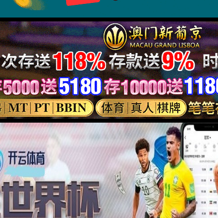
江苏金风科技有限公司生产车间内，员工正在加紧生产。作为国家高新
公司实现开票销售额53.3亿元，展现出强劲的发展势头。