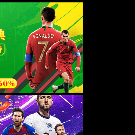
长者模式
无障碍浏览
办事服务
政民互动