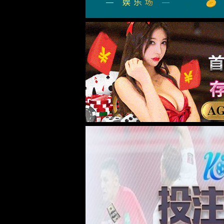
12月12日，位于大丰区的
家级、省级科研项目。1至10月，
涓婁竴绡囷細鍥剧墖鏂伴椈