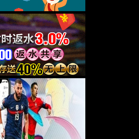
技术企业，该公司牵头承担多项国
来源：
盐阜大众报
打印
关闭