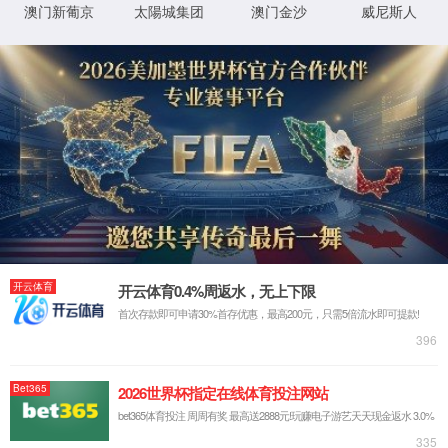
涓婁竴绡囷細棣欐睙鏋櫙鍚嶈嫅涓夋湡椤圭
网站地图
联系我们