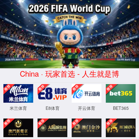
米兰(milan)体育官方入口
长者模式
无障碍浏览
米兰(milan)网站米兰
部门资讯
(milan)网站首页
当前位置：
米兰(milan)网站首页
>
部门资讯
>
通知公告
盐城市2026年事业单位
发布日期：2