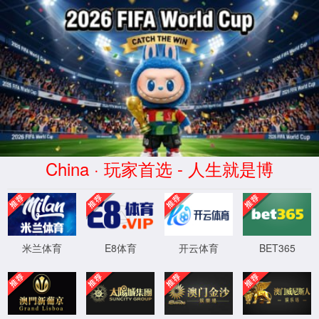
米兰(milan)体育官方入口
长者模式
无障碍浏览
米兰(milan)网站米兰
部门资讯
(milan)网站首页
当前位置：
米兰(milan)网站首页
>
部门资讯
>
图片资讯
发布日期：2