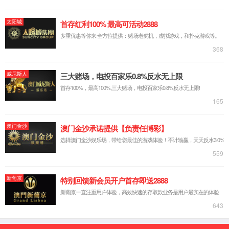
5月28日，东兴高速穿越1000kV泰
工，力争提前完成迁改任务，按时输送电。本