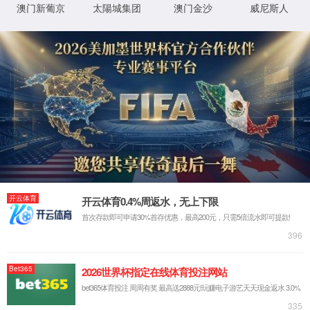
米
XML 地图