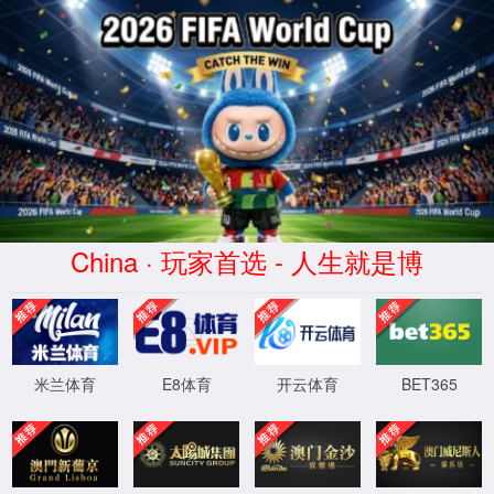
长者模式
无障碍浏览
米兰(milan)网站米兰
部门资讯
(milan)网站首页
当前位置：
米兰(milan)网站首页
>
政民互动
>
纪检监察信访举报
主任信箱
纪检监察信访举报
征集调查
纪检监察信访举报
版
妨碍统一大市场和...
网站地图
联系我们