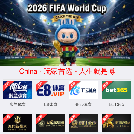
长者模式
无障碍浏览
米兰(milan)网站米兰
部门资讯
(milan)网站首页
当前位置：
米兰(milan)网站首页
>
办事服务
>
许可事项
办事指南
许可事项
许可事项
服务承诺
版
涉企中介机构监管
网站地图
联系我们